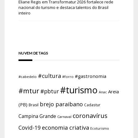
Eliane Regis
em
Transformatur 2026 fortalece rede
nacional do turismo e destaca talentos do Brasil
inteiro
NUVEM DE TAGS
#cultura
#gastronomia
#cabedelo
#forro
#turismo
#mtur
#pbtur
Areia
Anac
brejo paraibano
(PB)
Brasil
Cadastur
coronavírus
Campina Grande
Carnaval
economia criativa
Covid-19
Ecoturismo