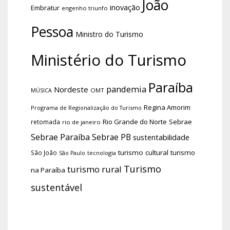
João
inovação
Embratur
engenho triunfo
Pessoa
Ministro do Turismo
Ministério do Turismo
Paraíba
pandemia
Nordeste
OMT
MÚSICA
Regina Amorim
Programa de Regionalização do Turismo
Rio Grande do Norte
Sebrae
retomada
rio de janeiro
Sebrae Paraíba
Sebrae PB
sustentabilidade
turismo cultural
turismo
São João
tecnologia
São Paulo
Turismo
turismo rural
na Paraíba
sustentável