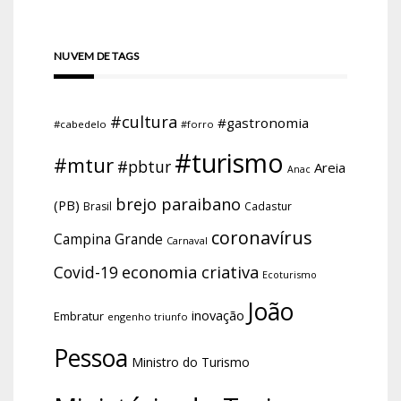
NUVEM DE TAGS
#cultura
#gastronomia
#cabedelo
#forro
#turismo
#mtur
#pbtur
Areia
Anac
brejo paraibano
(PB)
Brasil
Cadastur
coronavírus
Campina Grande
Carnaval
economia criativa
Covid-19
Ecoturismo
João
inovação
Embratur
engenho triunfo
Pessoa
Ministro do Turismo