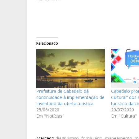
Relacionado
Prefeitura de Cabedelo dá
Cabedelo pro
continuidade à implementação de
Cultural” dos 
Inventário da oferta turística
turístico da c
25/06/2020
20/07/2020
Em "Notícias"
Em "Cultura"
Marcado
diagnóstico
,
formulário
,
mapeamento
,
mo