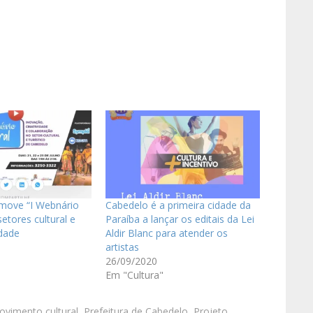
move “I Webnário
Cabedelo é a primeira cidade da
setores cultural e
Paraíba a lançar os editais da Lei
idade
Aldir Blanc para atender os
artistas
26/09/2020
Em "Cultura"
vimento cultural
,
Prefeitura de Cabedelo
,
Projeto