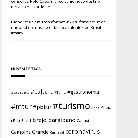
consolida Polo Cabo Branco como novo destino
turístico no Nordeste
Eliane Regis
em
Transformatur 2026 fortalece rede
nacional do turismo e destaca talentos do Brasil
inteiro
NUVEM DE TAGS
#cultura
#gastronomia
#cabedelo
#forro
#turismo
#mtur
#pbtur
Areia
Anac
brejo paraibano
(PB)
Brasil
Cadastur
coronavírus
Campina Grande
Carnaval