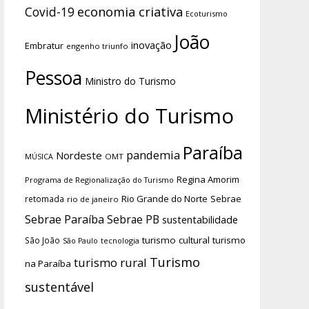
economia criativa
Covid-19
Ecoturismo
João
inovação
Embratur
engenho triunfo
Pessoa
Ministro do Turismo
Ministério do Turismo
Paraíba
pandemia
Nordeste
OMT
MÚSICA
Regina Amorim
Programa de Regionalização do Turismo
Rio Grande do Norte
Sebrae
retomada
rio de janeiro
Sebrae Paraíba
Sebrae PB
sustentabilidade
turismo cultural
turismo
São João
tecnologia
São Paulo
Turismo
turismo rural
na Paraíba
sustentável