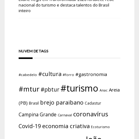
nacional do turismo e destaca talentos do Brasil
inteiro
NUVEM DE TAGS
#cultura
#gastronomia
#cabedelo
#forro
#turismo
#mtur
#pbtur
Areia
Anac
brejo paraibano
(PB)
Brasil
Cadastur
coronavírus
Campina Grande
Carnaval
economia criativa
Covid-19
Ecoturismo