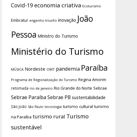
economia criativa
Covid-19
Ecoturismo
João
inovação
Embratur
engenho triunfo
Pessoa
Ministro do Turismo
Ministério do Turismo
Paraíba
pandemia
Nordeste
OMT
MÚSICA
Regina Amorim
Programa de Regionalização do Turismo
Rio Grande do Norte
Sebrae
retomada
rio de janeiro
Sebrae Paraíba
Sebrae PB
sustentabilidade
turismo cultural
turismo
São João
tecnologia
São Paulo
Turismo
turismo rural
na Paraíba
sustentável