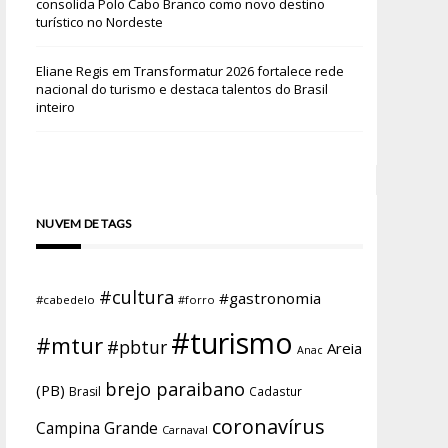
consolida Polo Cabo Branco como novo destino
turístico no Nordeste
Eliane Regis
em
Transformatur 2026 fortalece rede
nacional do turismo e destaca talentos do Brasil
inteiro
NUVEM DE TAGS
#cultura
#gastronomia
#cabedelo
#forro
#turismo
#mtur
#pbtur
Areia
Anac
brejo paraibano
(PB)
Brasil
Cadastur
coronavírus
Campina Grande
Carnaval