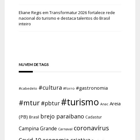
Eliane Regis
em
Transformatur 2026 fortalece rede
nacional do turismo e destaca talentos do Brasil
inteiro
NUVEM DE TAGS
#cultura
#gastronomia
#cabedelo
#forro
#turismo
#mtur
#pbtur
Areia
Anac
brejo paraibano
(PB)
Brasil
Cadastur
coronavírus
Campina Grande
Carnaval