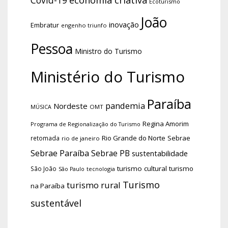
economia criativa
Covid-19
Ecoturismo
João
inovação
Embratur
engenho triunfo
Pessoa
Ministro do Turismo
Ministério do Turismo
Paraíba
pandemia
Nordeste
OMT
MÚSICA
Regina Amorim
Programa de Regionalização do Turismo
Rio Grande do Norte
Sebrae
retomada
rio de janeiro
Sebrae Paraíba
Sebrae PB
sustentabilidade
turismo cultural
turismo
São João
tecnologia
São Paulo
Turismo
turismo rural
na Paraíba
sustentável