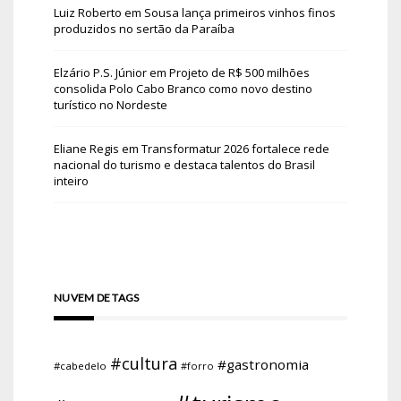
Luiz Roberto
em
Sousa lança primeiros vinhos finos
produzidos no sertão da Paraíba
Elzário P.S. Júnior
em
Projeto de R$ 500 milhões
consolida Polo Cabo Branco como novo destino
turístico no Nordeste
Eliane Regis
em
Transformatur 2026 fortalece rede
nacional do turismo e destaca talentos do Brasil
inteiro
NUVEM DE TAGS
#cultura
#gastronomia
#cabedelo
#forro