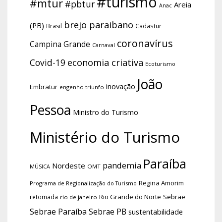
#turismo
#mtur
#pbtur
Areia
Anac
brejo paraibano
(PB)
Brasil
Cadastur
coronavírus
Campina Grande
Carnaval
economia criativa
Covid-19
Ecoturismo
João
inovação
Embratur
engenho triunfo
Pessoa
Ministro do Turismo
Ministério do Turismo
Paraíba
pandemia
Nordeste
OMT
MÚSICA
Regina Amorim
Programa de Regionalização do Turismo
Rio Grande do Norte
Sebrae
retomada
rio de janeiro
Sebrae Paraíba
Sebrae PB
sustentabilidade