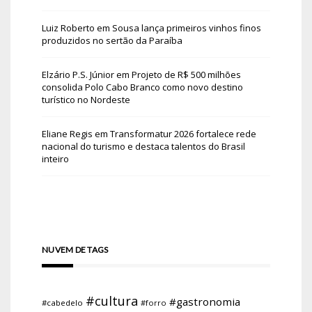
Luiz Roberto
em
Sousa lança primeiros vinhos finos
produzidos no sertão da Paraíba
Elzário P.S. Júnior
em
Projeto de R$ 500 milhões
consolida Polo Cabo Branco como novo destino
turístico no Nordeste
Eliane Regis
em
Transformatur 2026 fortalece rede
nacional do turismo e destaca talentos do Brasil
inteiro
NUVEM DE TAGS
#cultura
#gastronomia
#cabedelo
#forro