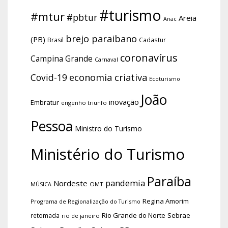
#turismo
#mtur
#pbtur
Areia
Anac
brejo paraibano
(PB)
Brasil
Cadastur
coronavírus
Campina Grande
Carnaval
economia criativa
Covid-19
Ecoturismo
João
inovação
Embratur
engenho triunfo
Pessoa
Ministro do Turismo
Ministério do Turismo
Paraíba
pandemia
Nordeste
OMT
MÚSICA
Regina Amorim
Programa de Regionalização do Turismo
Rio Grande do Norte
Sebrae
retomada
rio de janeiro