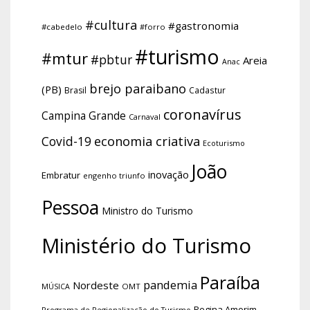
#cultura
#gastronomia
#cabedelo
#forro
#turismo
#mtur
#pbtur
Areia
Anac
brejo paraibano
(PB)
Brasil
Cadastur
coronavírus
Campina Grande
Carnaval
economia criativa
Covid-19
Ecoturismo
João
inovação
Embratur
engenho triunfo
Pessoa
Ministro do Turismo
Ministério do Turismo
Paraíba
pandemia
Nordeste
OMT
MÚSICA
Regina Amorim
Programa de Regionalização do Turismo