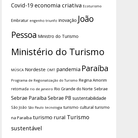
economia criativa
Covid-19
Ecoturismo
João
inovação
Embratur
engenho triunfo
Pessoa
Ministro do Turismo
Ministério do Turismo
Paraíba
pandemia
Nordeste
OMT
MÚSICA
Regina Amorim
Programa de Regionalização do Turismo
Rio Grande do Norte
Sebrae
retomada
rio de janeiro
Sebrae Paraíba
Sebrae PB
sustentabilidade
turismo cultural
turismo
São João
tecnologia
São Paulo
Turismo
turismo rural
na Paraíba
sustentável