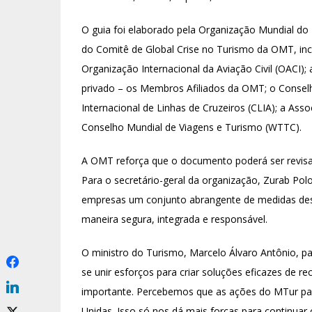
O guia foi elaborado pela Organização Mundial 
do Comitê de Global Crise no Turismo da OMT, inc
Organização Internacional da Aviação Civil (OACI);
privado – os Membros Afiliados da OMT; o Conselh
Internacional de Linhas de Cruzeiros (CLIA); a Ass
Conselho Mundial de Viagens e Turismo (WTTC).
A OMT reforça que o documento poderá ser revisa
Para o secretário-geral da organização, Zurab Polo
empresas um conjunto abrangente de medidas dest
maneira segura, integrada e responsável.
O ministro do Turismo, Marcelo Álvaro Antônio, par
se unir esforços para criar soluções eficazes de 
importante. Percebemos que as ações do MTur pa
Unidas. Isso só nos dá mais forças para continu