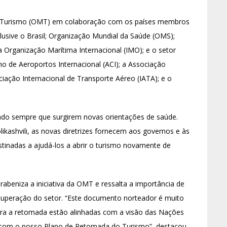
do Turismo (OMT) em colaboração com os países membros
lusive o Brasil; Organização Mundial da Saúde (OMS);
 a Organização Marítima Internacional (IMO); e o setor
o de Aeroportos Internacional (ACI); a Associação
ociação Internacional de Transporte Aéreo (IATA); e o
do sempre que surgirem novas orientações de saúde.
likashvili, as novas diretrizes fornecem aos governos e às
inadas a ajudá-los a abrir o turismo novamente de
abeniza a iniciativa da OMT e ressalta a importância de
recuperação do setor. “Este documento norteador é muito
ra a retomada estão alinhadas com a visão das Nações
ar com o nosso Plano de Retomada do Turismo”, destacou