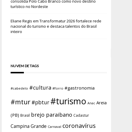
consolida Polo Cabo Branco como novo destino
turístico no Nordeste
Eliane Regis
em
Transformatur 2026 fortalece rede
nacional do turismo e destaca talentos do Brasil
inteiro
NUVEM DE TAGS
#cultura
#gastronomia
#cabedelo
#forro
#turismo
#mtur
#pbtur
Areia
Anac
brejo paraibano
(PB)
Brasil
Cadastur
coronavírus
Campina Grande
Carnaval