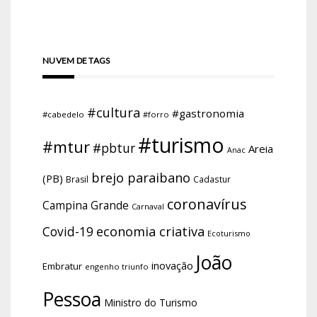
NUVEM DE TAGS
#cultura
#gastronomia
#cabedelo
#forro
#turismo
#mtur
#pbtur
Areia
Anac
brejo paraibano
(PB)
Brasil
Cadastur
coronavírus
Campina Grande
Carnaval
economia criativa
Covid-19
Ecoturismo
João
inovação
Embratur
engenho triunfo
Pessoa
Ministro do Turismo