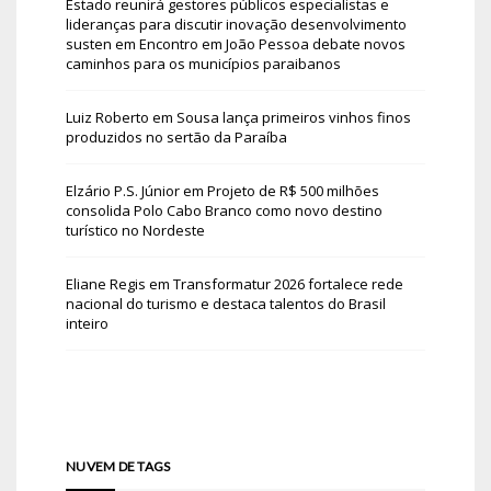
Estado reunirá gestores públicos especialistas e
lideranças para discutir inovação desenvolvimento
susten
em
Encontro em João Pessoa debate novos
caminhos para os municípios paraibanos
Luiz Roberto
em
Sousa lança primeiros vinhos finos
produzidos no sertão da Paraíba
Elzário P.S. Júnior
em
Projeto de R$ 500 milhões
consolida Polo Cabo Branco como novo destino
turístico no Nordeste
Eliane Regis
em
Transformatur 2026 fortalece rede
nacional do turismo e destaca talentos do Brasil
inteiro
NUVEM DE TAGS