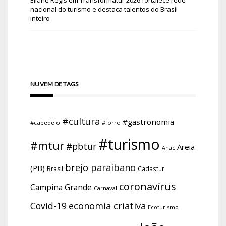
nacional do turismo e destaca talentos do Brasil
inteiro
NUVEM DE TAGS
#cultura
#gastronomia
#cabedelo
#forro
#turismo
#mtur
#pbtur
Areia
Anac
brejo paraibano
(PB)
Brasil
Cadastur
coronavírus
Campina Grande
Carnaval
economia criativa
Covid-19
Ecoturismo