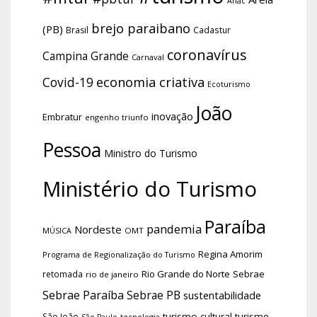
Anac
brejo paraibano
(PB)
Brasil
Cadastur
coronavírus
Campina Grande
Carnaval
economia criativa
Covid-19
Ecoturismo
João
inovação
Embratur
engenho triunfo
Pessoa
Ministro do Turismo
Ministério do Turismo
Paraíba
pandemia
Nordeste
OMT
MÚSICA
Regina Amorim
Programa de Regionalização do Turismo
Rio Grande do Norte
Sebrae
retomada
rio de janeiro
Sebrae Paraíba
Sebrae PB
sustentabilidade
turismo cultural
turismo
São João
tecnologia