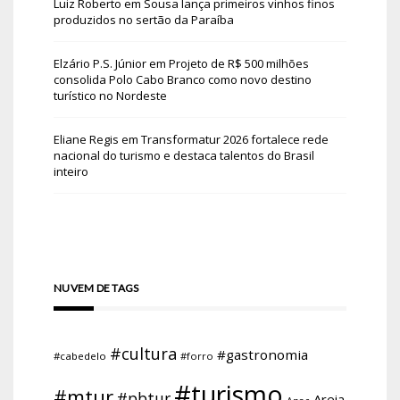
Luiz Roberto
em
Sousa lança primeiros vinhos finos
produzidos no sertão da Paraíba
Elzário P.S. Júnior
em
Projeto de R$ 500 milhões
consolida Polo Cabo Branco como novo destino
turístico no Nordeste
Eliane Regis
em
Transformatur 2026 fortalece rede
nacional do turismo e destaca talentos do Brasil
inteiro
NUVEM DE TAGS
#cultura
#gastronomia
#cabedelo
#forro
#turismo
#mtur
#pbtur
Areia