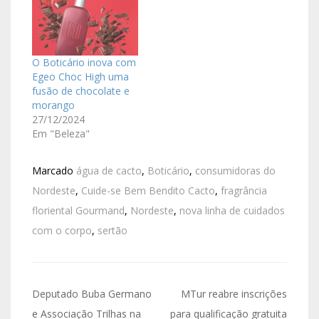
O Boticário inova com
Egeo Choc High uma
fusão de chocolate e
morango
27/12/2024
Em "Beleza"
Marcado
água de cacto
,
Boticário
,
consumidoras do
Nordeste
,
Cuide-se Bem Bendito Cacto
,
fragrância
floriental Gourmand
,
Nordeste
,
nova linha de cuidados
com o corpo
,
sertão
Deputado Buba Germano
MTur reabre inscrições
e Associação Trilhas na
para qualificação gratuita