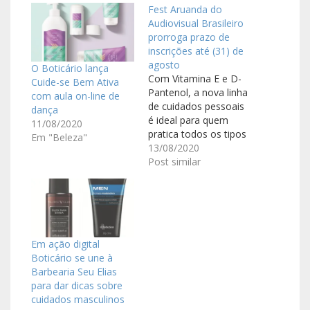
Fest Aruanda do
Audiovisual Brasileiro
prorroga prazo de
inscrições até (31) de
agosto
O Boticário lança
Com Vitamina E e D-
Cuide-se Bem Ativa
Pantenol, a nova linha
com aula on-line de
de cuidados pessoais
dança
é ideal para quem
11/08/2020
pratica todos os tipos
Em "Beleza"
de exercício físico Na
13/08/2020
última segunda-feira
Post similar
(10), O Boticário
promoveu uma aula
virtual especial para o
lançamento da sua
nova linha de cuidados
Em ação digital
com o corpo e
Boticário se une à
cabelos Cuide-se Bem
Barbearia Seu Elias
Ativa,…
para dar dicas sobre
cuidados masculinos