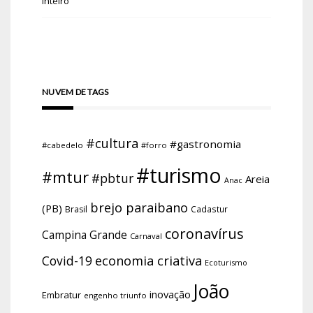
inteiro
NUVEM DE TAGS
#cultura
#gastronomia
#cabedelo
#forro
#turismo
#mtur
#pbtur
Areia
Anac
brejo paraibano
(PB)
Brasil
Cadastur
coronavírus
Campina Grande
Carnaval
economia criativa
Covid-19
Ecoturismo
João
inovação
Embratur
engenho triunfo