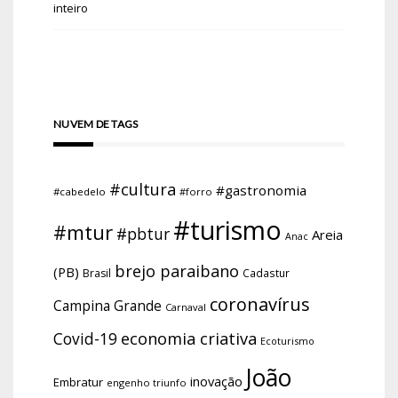
inteiro
NUVEM DE TAGS
#cultura
#gastronomia
#cabedelo
#forro
#turismo
#mtur
#pbtur
Areia
Anac
brejo paraibano
(PB)
Brasil
Cadastur
coronavírus
Campina Grande
Carnaval
economia criativa
Covid-19
Ecoturismo
João
inovação
Embratur
engenho triunfo