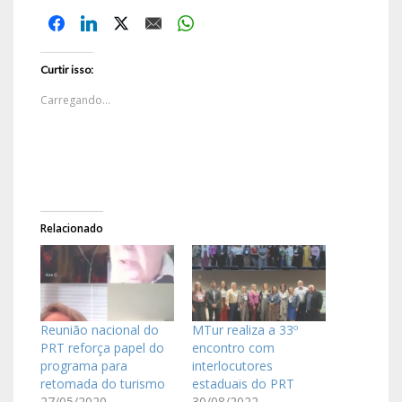
Curtir isso:
Carregando...
Relacionado
Reunião nacional do
MTur realiza a 33º
PRT reforça papel do
encontro com
programa para
interlocutores
retomada do turismo
estaduais do PRT
27/05/2020
30/08/2022