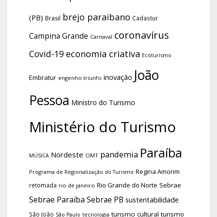
brejo paraibano
(PB)
Brasil
Cadastur
coronavírus
Campina Grande
Carnaval
economia criativa
Covid-19
Ecoturismo
João
inovação
Embratur
engenho triunfo
Pessoa
Ministro do Turismo
Ministério do Turismo
Paraíba
pandemia
Nordeste
OMT
MÚSICA
Regina Amorim
Programa de Regionalização do Turismo
Rio Grande do Norte
Sebrae
retomada
rio de janeiro
Sebrae Paraíba
Sebrae PB
sustentabilidade
turismo cultural
turismo
São João
tecnologia
São Paulo