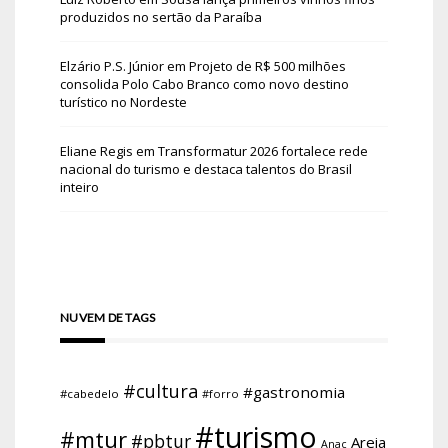
produzidos no sertão da Paraíba
Elzário P.S. Júnior
em
Projeto de R$ 500 milhões
consolida Polo Cabo Branco como novo destino
turístico no Nordeste
Eliane Regis
em
Transformatur 2026 fortalece rede
nacional do turismo e destaca talentos do Brasil
inteiro
NUVEM DE TAGS
#cultura
#gastronomia
#cabedelo
#forro
#turismo
#mtur
#pbtur
Areia
Anac