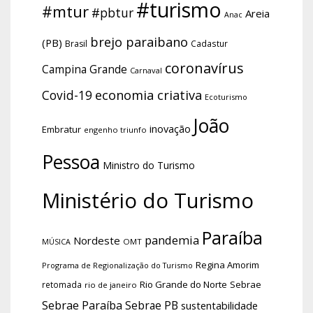
#turismo
#mtur
#pbtur
Areia
Anac
brejo paraibano
(PB)
Brasil
Cadastur
coronavírus
Campina Grande
Carnaval
economia criativa
Covid-19
Ecoturismo
João
inovação
Embratur
engenho triunfo
Pessoa
Ministro do Turismo
Ministério do Turismo
Paraíba
pandemia
Nordeste
OMT
MÚSICA
Regina Amorim
Programa de Regionalização do Turismo
Rio Grande do Norte
Sebrae
retomada
rio de janeiro
Sebrae Paraíba
Sebrae PB
sustentabilidade