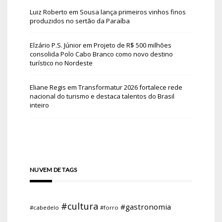
Luiz Roberto
em
Sousa lança primeiros vinhos finos
produzidos no sertão da Paraíba
Elzário P.S. Júnior
em
Projeto de R$ 500 milhões
consolida Polo Cabo Branco como novo destino
turístico no Nordeste
Eliane Regis
em
Transformatur 2026 fortalece rede
nacional do turismo e destaca talentos do Brasil
inteiro
NUVEM DE TAGS
#cultura
#gastronomia
#cabedelo
#forro