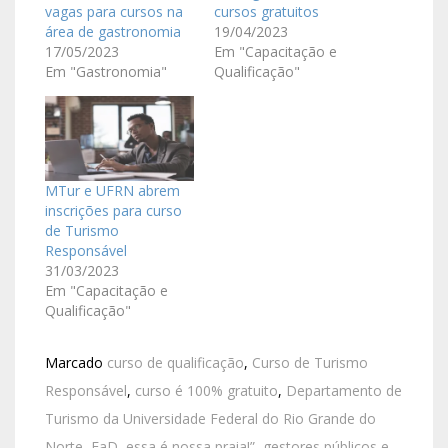
vagas para cursos na
cursos gratuitos
área de gastronomia
19/04/2023
17/05/2023
Em "Capacitação e
Em "Gastronomia"
Qualificação"
MTur e UFRN abrem
inscrições para curso
de Turismo
Responsável
31/03/2023
Em "Capacitação e
Qualificação"
Marcado
curso de qualificação
,
Curso de Turismo
Responsável
,
curso é 100% gratuito
,
Departamento de
Turismo da Universidade Federal do Rio Grande do
Norte
,
EaD
,
essa é nossa praia!”
,
gestores públicos e