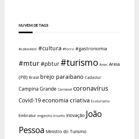
NUVEM DE TAGS
#cultura
#gastronomia
#cabedelo
#forro
#turismo
#mtur
#pbtur
Areia
Anac
brejo paraibano
(PB)
Brasil
Cadastur
coronavírus
Campina Grande
Carnaval
economia criativa
Covid-19
Ecoturismo
João
inovação
Embratur
engenho triunfo
Pessoa
Ministro do Turismo