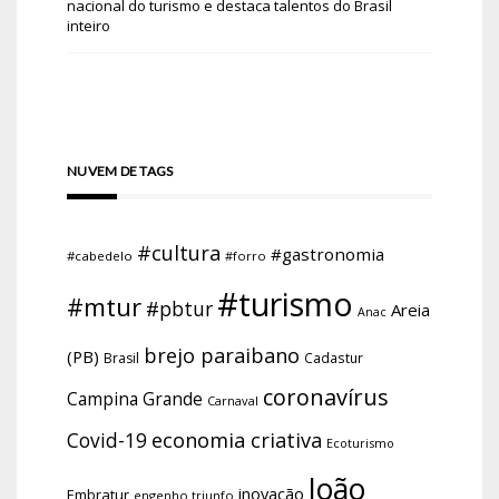
nacional do turismo e destaca talentos do Brasil
inteiro
NUVEM DE TAGS
#cultura
#gastronomia
#cabedelo
#forro
#turismo
#mtur
#pbtur
Areia
Anac
brejo paraibano
(PB)
Brasil
Cadastur
coronavírus
Campina Grande
Carnaval
economia criativa
Covid-19
Ecoturismo
João
inovação
Embratur
engenho triunfo