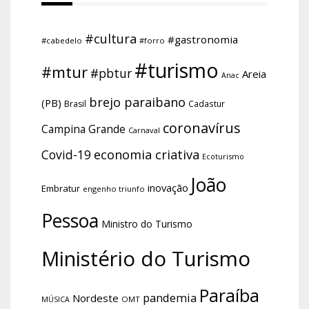
#cultura
#gastronomia
#cabedelo
#forro
#turismo
#mtur
#pbtur
Areia
Anac
brejo paraibano
(PB)
Brasil
Cadastur
coronavírus
Campina Grande
Carnaval
economia criativa
Covid-19
Ecoturismo
João
inovação
Embratur
engenho triunfo
Pessoa
Ministro do Turismo
Ministério do Turismo
Paraíba
pandemia
Nordeste
OMT
MÚSICA