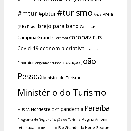
#turismo
#mtur
#pbtur
Areia
Anac
brejo paraibano
(PB)
Brasil
Cadastur
coronavírus
Campina Grande
Carnaval
economia criativa
Covid-19
Ecoturismo
João
inovação
Embratur
engenho triunfo
Pessoa
Ministro do Turismo
Ministério do Turismo
Paraíba
pandemia
Nordeste
OMT
MÚSICA
Regina Amorim
Programa de Regionalização do Turismo
Rio Grande do Norte
Sebrae
retomada
rio de janeiro