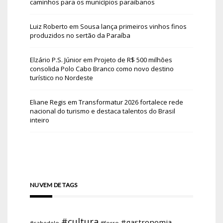
caminhos para os municípios paraibanos
Luiz Roberto
em
Sousa lança primeiros vinhos finos
produzidos no sertão da Paraíba
Elzário P.S. Júnior
em
Projeto de R$ 500 milhões
consolida Polo Cabo Branco como novo destino
turístico no Nordeste
Eliane Regis
em
Transformatur 2026 fortalece rede
nacional do turismo e destaca talentos do Brasil
inteiro
NUVEM DE TAGS
#cultura
#gastronomia
#cabedelo
#forro