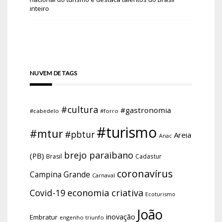
inteiro
NUVEM DE TAGS
#cultura
#gastronomia
#cabedelo
#forro
#turismo
#mtur
#pbtur
Areia
Anac
brejo paraibano
(PB)
Brasil
Cadastur
coronavírus
Campina Grande
Carnaval
economia criativa
Covid-19
Ecoturismo
João
inovação
Embratur
engenho triunfo