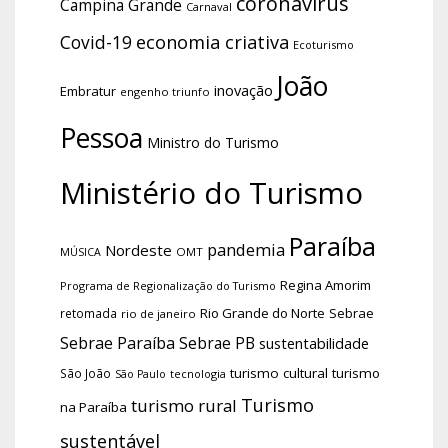
coronavírus
Campina Grande
Carnaval
economia criativa
Covid-19
Ecoturismo
João
inovação
Embratur
engenho triunfo
Pessoa
Ministro do Turismo
Ministério do Turismo
Paraíba
pandemia
Nordeste
OMT
MÚSICA
Regina Amorim
Programa de Regionalização do Turismo
Rio Grande do Norte
Sebrae
retomada
rio de janeiro
Sebrae Paraíba
Sebrae PB
sustentabilidade
turismo cultural
turismo
São João
tecnologia
São Paulo
Turismo
turismo rural
na Paraíba
sustentável