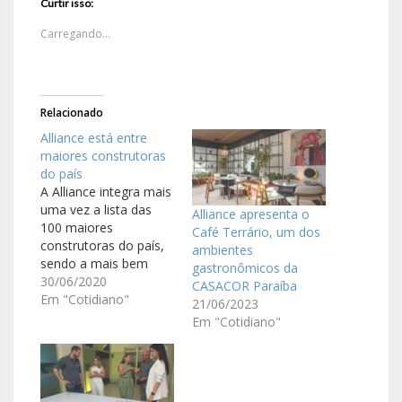
Curtir isso:
Carregando...
Relacionado
Alliance está entre
maiores construtoras
do país
A Alliance integra mais
uma vez a lista das
Alliance apresenta o
100 maiores
Café Terrário, um dos
construtoras do país,
ambientes
sendo a mais bem
gastronômicos da
colocada entre as
30/06/2020
CASACOR Paraíba
construtoras
Em "Cotidiano"
21/06/2023
paraibanas. A
Em "Cotidiano"
informação é baseada
no Ranking Intec 2020
(Informações Técnicas
da Construção). A