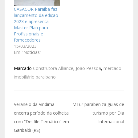
construtora ocupa a
53º colocação no
CASACOR Paraíba faz
ranking nacional,
lançamento da edição
levando em
2023 e apresenta
consideração as obras
Master Plan para
de…
Profissionais e
fornecedores
15/03/2023
Em "Notícias"
Marcado
Construtora Alliance
,
João Pessoa
,
mercado
imobiliário paraibano
Veraneio da Vindima
MTur parabeniza guias de
encerra período da colheita
turismo por Dia
com “Desfile Temático” em
Internacional
Garibaldi (RS)