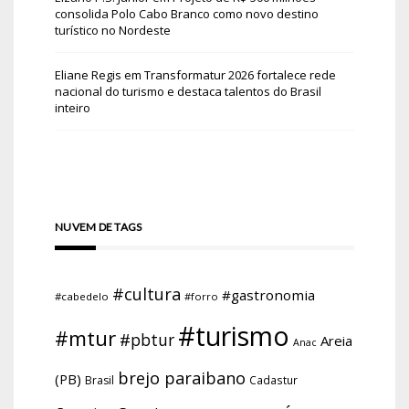
consolida Polo Cabo Branco como novo destino
turístico no Nordeste
Eliane Regis
em
Transformatur 2026 fortalece rede
nacional do turismo e destaca talentos do Brasil
inteiro
NUVEM DE TAGS
#cultura
#gastronomia
#cabedelo
#forro
#turismo
#mtur
#pbtur
Areia
Anac
brejo paraibano
(PB)
Brasil
Cadastur