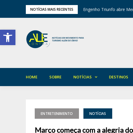
tival de Inverno das Serras
Engenho Triunfo abre Mem
NOTÍCIAS MAIS RECENTES
Barra de Ferramentas Aberta
HOME
SOBRE
NOTÍCIAS
DESTINOS
ENTRETENIMENTO
NOTÍCIAS
Março começa com a alegria do