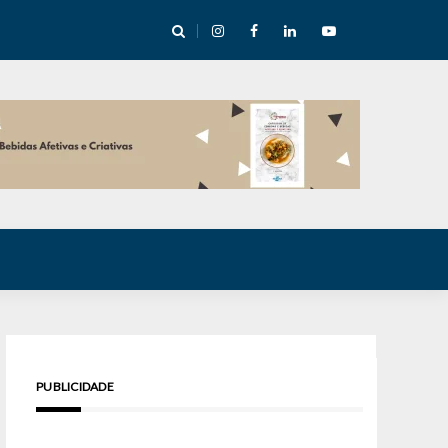
cha abre mentoria de storytelling com 10 vagas
PUBLICIDADE