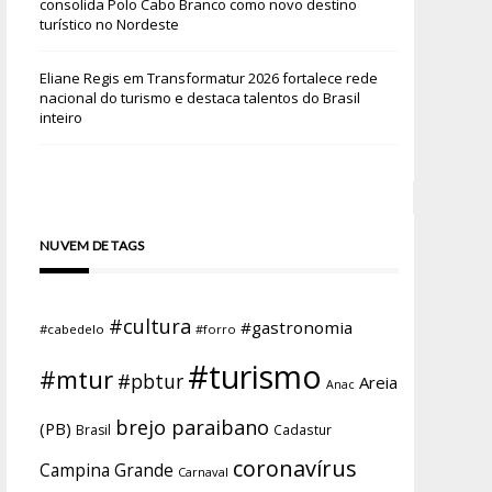
consolida Polo Cabo Branco como novo destino
turístico no Nordeste
Eliane Regis
em
Transformatur 2026 fortalece rede
nacional do turismo e destaca talentos do Brasil
inteiro
NUVEM DE TAGS
#cultura
#gastronomia
#cabedelo
#forro
#turismo
#mtur
#pbtur
Areia
Anac
brejo paraibano
(PB)
Brasil
Cadastur
coronavírus
Campina Grande
Carnaval