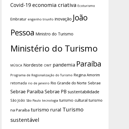
economia criativa
Covid-19
Ecoturismo
João
inovação
Embratur
engenho triunfo
Pessoa
Ministro do Turismo
Ministério do Turismo
Paraíba
pandemia
Nordeste
OMT
MÚSICA
Regina Amorim
Programa de Regionalização do Turismo
Rio Grande do Norte
Sebrae
retomada
rio de janeiro
Sebrae Paraíba
Sebrae PB
sustentabilidade
turismo cultural
turismo
São João
tecnologia
São Paulo
Turismo
turismo rural
na Paraíba
sustentável