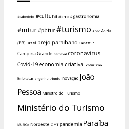
#cultura
#gastronomia
#cabedelo
#forro
#turismo
#mtur
#pbtur
Areia
Anac
brejo paraibano
(PB)
Brasil
Cadastur
coronavírus
Campina Grande
Carnaval
economia criativa
Covid-19
Ecoturismo
João
inovação
Embratur
engenho triunfo
Pessoa
Ministro do Turismo
Ministério do Turismo
Paraíba
pandemia
Nordeste
OMT
MÚSICA