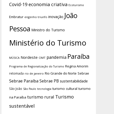
economia criativa
Covid-19
Ecoturismo
João
inovação
Embratur
engenho triunfo
Pessoa
Ministro do Turismo
Ministério do Turismo
Paraíba
pandemia
Nordeste
OMT
MÚSICA
Regina Amorim
Programa de Regionalização do Turismo
Rio Grande do Norte
Sebrae
retomada
rio de janeiro
Sebrae Paraíba
Sebrae PB
sustentabilidade
turismo cultural
turismo
São João
tecnologia
São Paulo
Turismo
turismo rural
na Paraíba
sustentável