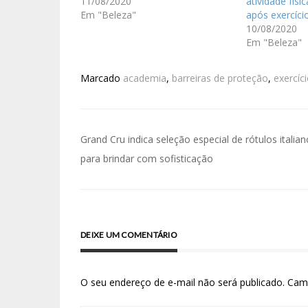
11/08/2020
atividade físi
Em "Beleza"
após exercíci
10/08/2020
Em "Beleza"
Marcado
academia
,
barreiras de proteção
,
exercíci
Grand Cru indica seleção especial de rótulos italia
para brindar com sofisticação
DEIXE UM COMENTÁRIO
O seu endereço de e-mail não será publicado.
Cam