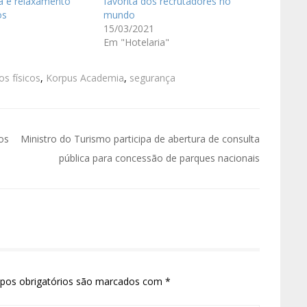
ca e relaxamento
favorita dos recrutadores no
os
mundo
15/03/2021
Em "Hotelaria"
os físicos
,
Korpus Academia
,
segurança
nos
Ministro do Turismo participa de abertura de consulta
pública para concessão de parques nacionais
pos obrigatórios são marcados com
*