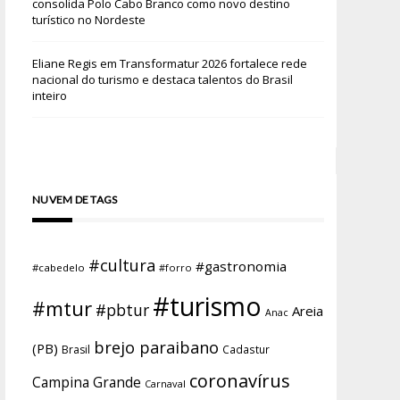
consolida Polo Cabo Branco como novo destino
turístico no Nordeste
Eliane Regis
em
Transformatur 2026 fortalece rede
nacional do turismo e destaca talentos do Brasil
inteiro
NUVEM DE TAGS
#cultura
#gastronomia
#cabedelo
#forro
#turismo
#mtur
#pbtur
Areia
Anac
brejo paraibano
(PB)
Brasil
Cadastur
coronavírus
Campina Grande
Carnaval