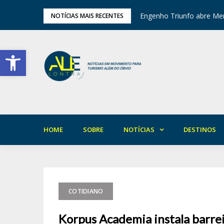
tival de Inverno das Serras
Engenho Triunfo abre Mem
NOTÍCIAS MAIS RECENTES
Barra de Ferramentas Aberta
HOME
SOBRE
NOTÍCIAS
DESTINOS
COTIDIANO
Korpus Academia instala barrei