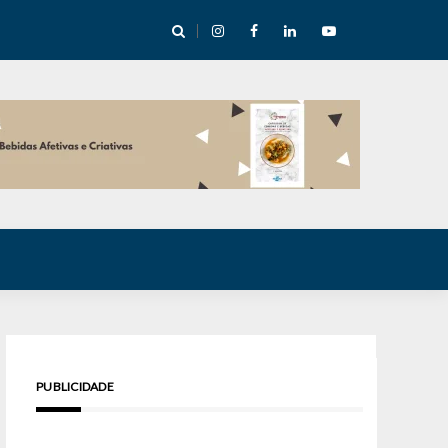
cha abre mentoria de storytelling com 10 vagas
PUBLICIDADE