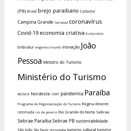
brejo paraibano
(PB)
Brasil
Cadastur
coronavírus
Campina Grande
Carnaval
economia criativa
Covid-19
Ecoturismo
João
inovação
Embratur
engenho triunfo
Pessoa
Ministro do Turismo
Ministério do Turismo
Paraíba
pandemia
Nordeste
OMT
MÚSICA
Regina Amorim
Programa de Regionalização do Turismo
Rio Grande do Norte
Sebrae
retomada
rio de janeiro
Sebrae Paraíba
Sebrae PB
sustentabilidade
turismo cultural
turismo
São João
tecnologia
São Paulo