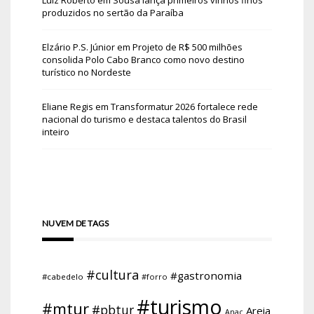
produzidos no sertão da Paraíba
Elzário P.S. Júnior
em
Projeto de R$ 500 milhões
consolida Polo Cabo Branco como novo destino
turístico no Nordeste
Eliane Regis
em
Transformatur 2026 fortalece rede
nacional do turismo e destaca talentos do Brasil
inteiro
NUVEM DE TAGS
#cultura
#gastronomia
#cabedelo
#forro
#turismo
#mtur
#pbtur
Areia
Anac