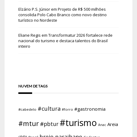
Elzário P.S. Júnior
em
Projeto de R$ 500 milhões
consolida Polo Cabo Branco como novo destino
turístico no Nordeste
Eliane Regis
em
Transformatur 2026 fortalece rede
nacional do turismo e destaca talentos do Brasil
inteiro
NUVEM DE TAGS
#cultura
#gastronomia
#cabedelo
#forro
#turismo
#mtur
#pbtur
Areia
Anac
brejo paraibano
(PB)