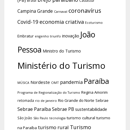
Brasil
Cadastur
coronavírus
Campina Grande
Carnaval
economia criativa
Covid-19
Ecoturismo
João
inovação
Embratur
engenho triunfo
Pessoa
Ministro do Turismo
Ministério do Turismo
Paraíba
pandemia
Nordeste
OMT
MÚSICA
Regina Amorim
Programa de Regionalização do Turismo
Rio Grande do Norte
Sebrae
retomada
rio de janeiro
Sebrae Paraíba
Sebrae PB
sustentabilidade
turismo cultural
turismo
São João
tecnologia
São Paulo
Turismo
turismo rural
na Paraíba