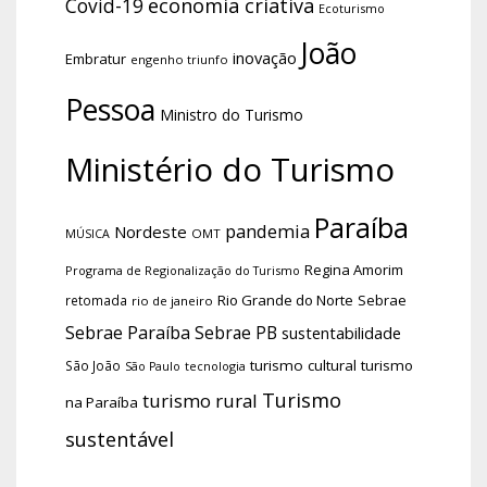
economia criativa
Covid-19
Ecoturismo
João
inovação
Embratur
engenho triunfo
Pessoa
Ministro do Turismo
Ministério do Turismo
Paraíba
pandemia
Nordeste
OMT
MÚSICA
Regina Amorim
Programa de Regionalização do Turismo
Rio Grande do Norte
Sebrae
retomada
rio de janeiro
Sebrae Paraíba
Sebrae PB
sustentabilidade
turismo cultural
turismo
São João
tecnologia
São Paulo
Turismo
turismo rural
na Paraíba
sustentável