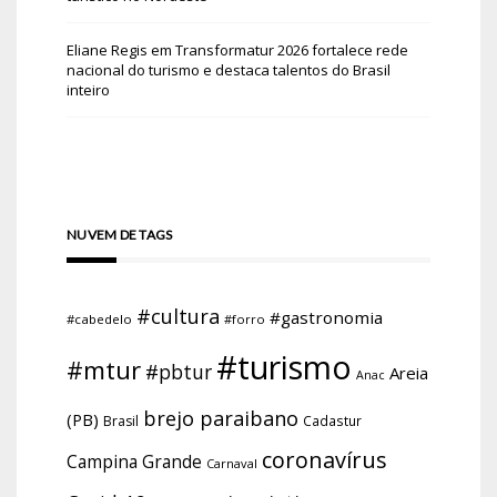
Eliane Regis
em
Transformatur 2026 fortalece rede
nacional do turismo e destaca talentos do Brasil
inteiro
NUVEM DE TAGS
#cultura
#gastronomia
#cabedelo
#forro
#turismo
#mtur
#pbtur
Areia
Anac
brejo paraibano
(PB)
Brasil
Cadastur
coronavírus
Campina Grande
Carnaval