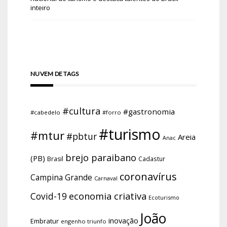
inteiro
NUVEM DE TAGS
#cultura
#gastronomia
#cabedelo
#forro
#turismo
#mtur
#pbtur
Areia
Anac
brejo paraibano
(PB)
Brasil
Cadastur
coronavírus
Campina Grande
Carnaval
economia criativa
Covid-19
Ecoturismo
João
inovação
Embratur
engenho triunfo