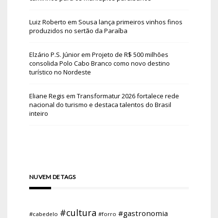
Luiz Roberto
em
Sousa lança primeiros vinhos finos
produzidos no sertão da Paraíba
Elzário P.S. Júnior
em
Projeto de R$ 500 milhões
consolida Polo Cabo Branco como novo destino
turístico no Nordeste
Eliane Regis
em
Transformatur 2026 fortalece rede
nacional do turismo e destaca talentos do Brasil
inteiro
NUVEM DE TAGS
#cultura
#gastronomia
#cabedelo
#forro