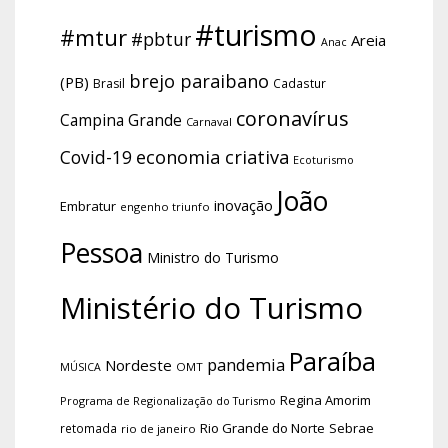
#turismo
#mtur
#pbtur
Areia
Anac
brejo paraibano
(PB)
Brasil
Cadastur
coronavírus
Campina Grande
Carnaval
economia criativa
Covid-19
Ecoturismo
João
inovação
Embratur
engenho triunfo
Pessoa
Ministro do Turismo
Ministério do Turismo
Paraíba
pandemia
Nordeste
OMT
MÚSICA
Regina Amorim
Programa de Regionalização do Turismo
Rio Grande do Norte
Sebrae
retomada
rio de janeiro