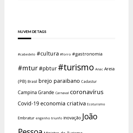
NUVEM DE TAGS
#cultura
#gastronomia
#cabedelo
#forro
#turismo
#mtur
#pbtur
Areia
Anac
brejo paraibano
(PB)
Brasil
Cadastur
coronavírus
Campina Grande
Carnaval
economia criativa
Covid-19
Ecoturismo
João
inovação
Embratur
engenho triunfo
Pessoa