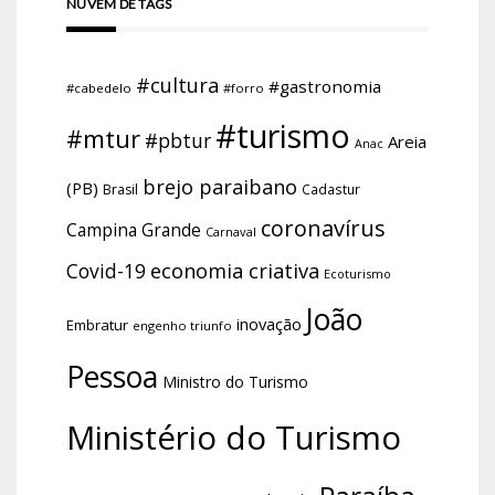
NUVEM DE TAGS
#cultura
#gastronomia
#cabedelo
#forro
#turismo
#mtur
#pbtur
Areia
Anac
brejo paraibano
(PB)
Brasil
Cadastur
coronavírus
Campina Grande
Carnaval
economia criativa
Covid-19
Ecoturismo
João
inovação
Embratur
engenho triunfo
Pessoa
Ministro do Turismo
Ministério do Turismo