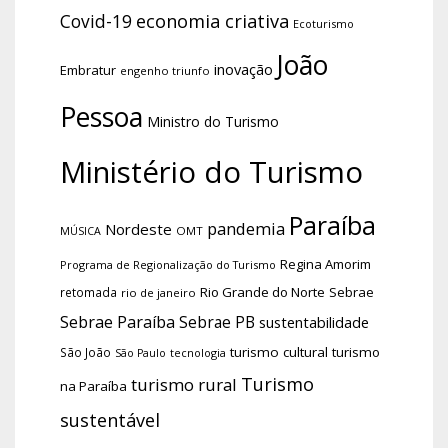
economia criativa
Covid-19
Ecoturismo
João
inovação
Embratur
engenho triunfo
Pessoa
Ministro do Turismo
Ministério do Turismo
Paraíba
pandemia
Nordeste
OMT
MÚSICA
Regina Amorim
Programa de Regionalização do Turismo
Rio Grande do Norte
Sebrae
retomada
rio de janeiro
Sebrae Paraíba
Sebrae PB
sustentabilidade
turismo cultural
turismo
São João
tecnologia
São Paulo
Turismo
turismo rural
na Paraíba
sustentável