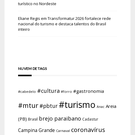
turístico no Nordeste
Eliane Regis
em
Transformatur 2026 fortalece rede
nacional do turismo e destaca talentos do Brasil
inteiro
NUVEM DE TAGS
#cultura
#gastronomia
#cabedelo
#forro
#turismo
#mtur
#pbtur
Areia
Anac
brejo paraibano
(PB)
Brasil
Cadastur
coronavírus
Campina Grande
Carnaval