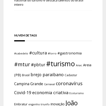
nacional do turismo e destaca talentos do Brasil
inteiro
NUVEM DE TAGS
#cultura
#gastronomia
#cabedelo
#forro
#turismo
#mtur
#pbtur
Areia
Anac
brejo paraibano
(PB)
Brasil
Cadastur
coronavírus
Campina Grande
Carnaval
economia criativa
Covid-19
Ecoturismo
João
inovação
Embratur
engenho triunfo