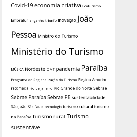
economia criativa
Covid-19
Ecoturismo
João
inovação
Embratur
engenho triunfo
Pessoa
Ministro do Turismo
Ministério do Turismo
Paraíba
pandemia
Nordeste
OMT
MÚSICA
Regina Amorim
Programa de Regionalização do Turismo
Rio Grande do Norte
Sebrae
retomada
rio de janeiro
Sebrae Paraíba
Sebrae PB
sustentabilidade
turismo cultural
turismo
São João
tecnologia
São Paulo
Turismo
turismo rural
na Paraíba
sustentável