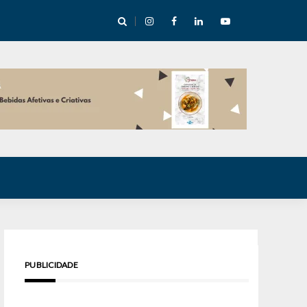
cha abre mentoria de storytelling com 10 vagas
PUBLICIDADE