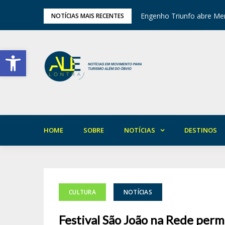
tival de Inverno das Serras
Engenho Triunfo abre Mem
NOTÍCIAS MAIS RECENTES
Barra de Ferramentas Aberta
HOME
SOBRE
NOTÍCIAS
DESTINOS
CULTURA
NOTÍCIAS
Festival São João na Rede permi