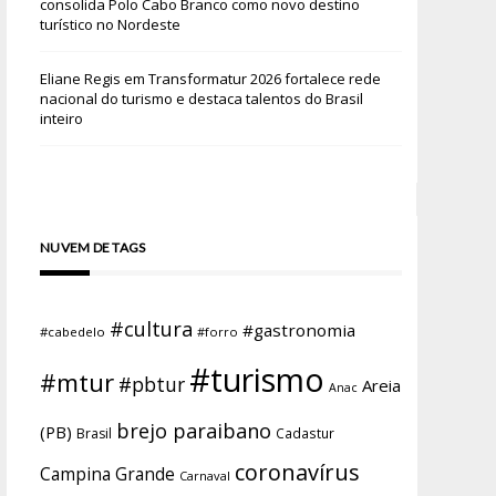
consolida Polo Cabo Branco como novo destino
turístico no Nordeste
Eliane Regis
em
Transformatur 2026 fortalece rede
nacional do turismo e destaca talentos do Brasil
inteiro
NUVEM DE TAGS
#cultura
#gastronomia
#cabedelo
#forro
#turismo
#mtur
#pbtur
Areia
Anac
brejo paraibano
(PB)
Brasil
Cadastur
coronavírus
Campina Grande
Carnaval