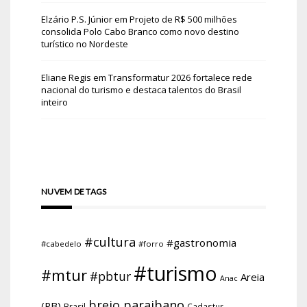
Elzário P.S. Júnior
em
Projeto de R$ 500 milhões
consolida Polo Cabo Branco como novo destino
turístico no Nordeste
Eliane Regis
em
Transformatur 2026 fortalece rede
nacional do turismo e destaca talentos do Brasil
inteiro
NUVEM DE TAGS
#cultura
#gastronomia
#cabedelo
#forro
#turismo
#mtur
#pbtur
Areia
Anac
brejo paraibano
(PB)
Brasil
Cadastur