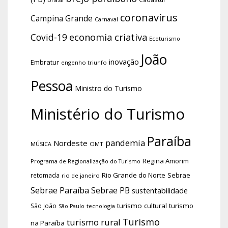
coronavírus
Campina Grande
Carnaval
economia criativa
Covid-19
Ecoturismo
João
inovação
Embratur
engenho triunfo
Pessoa
Ministro do Turismo
Ministério do Turismo
Paraíba
pandemia
Nordeste
OMT
MÚSICA
Regina Amorim
Programa de Regionalização do Turismo
Rio Grande do Norte
Sebrae
retomada
rio de janeiro
Sebrae Paraíba
Sebrae PB
sustentabilidade
turismo cultural
turismo
São João
tecnologia
São Paulo
Turismo
turismo rural
na Paraíba