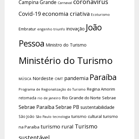
coronavírus
Campina Grande
Carnaval
economia criativa
Covid-19
Ecoturismo
João
inovação
Embratur
engenho triunfo
Pessoa
Ministro do Turismo
Ministério do Turismo
Paraíba
pandemia
Nordeste
OMT
MÚSICA
Regina Amorim
Programa de Regionalização do Turismo
Rio Grande do Norte
Sebrae
retomada
rio de janeiro
Sebrae Paraíba
Sebrae PB
sustentabilidade
turismo cultural
turismo
São João
tecnologia
São Paulo
Turismo
turismo rural
na Paraíba
sustentável