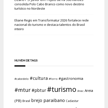
consolida Polo Cabo Branco como novo destino
turístico no Nordeste
Eliane Regis
em
Transformatur 2026 fortalece rede
nacional do turismo e destaca talentos do Brasil
inteiro
NUVEM DE TAGS
#cultura
#gastronomia
#cabedelo
#forro
#turismo
#mtur
#pbtur
Areia
Anac
brejo paraibano
(PB)
Brasil
Cadastur