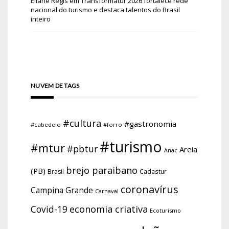
Eliane Regis
em
Transformatur 2026 fortalece rede
nacional do turismo e destaca talentos do Brasil
inteiro
NUVEM DE TAGS
#cultura
#gastronomia
#cabedelo
#forro
#turismo
#mtur
#pbtur
Areia
Anac
brejo paraibano
(PB)
Brasil
Cadastur
coronavírus
Campina Grande
Carnaval
economia criativa
Covid-19
Ecoturismo