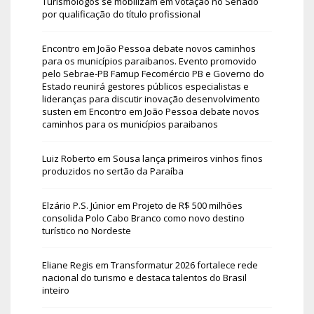
Turismólogos se mobilizam em votação no Senado
por qualificação do título profissional
Encontro em João Pessoa debate novos caminhos
para os municípios paraibanos. Evento promovido
pelo Sebrae-PB Famup Fecomércio PB e Governo do
Estado reunirá gestores públicos especialistas e
lideranças para discutir inovação desenvolvimento
susten
em
Encontro em João Pessoa debate novos
caminhos para os municípios paraibanos
Luiz Roberto
em
Sousa lança primeiros vinhos finos
produzidos no sertão da Paraíba
Elzário P.S. Júnior
em
Projeto de R$ 500 milhões
consolida Polo Cabo Branco como novo destino
turístico no Nordeste
Eliane Regis
em
Transformatur 2026 fortalece rede
nacional do turismo e destaca talentos do Brasil
inteiro