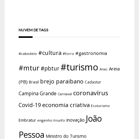
NUVEM DE TAGS
#cultura
#gastronomia
#cabedelo
#forro
#turismo
#mtur
#pbtur
Areia
Anac
brejo paraibano
(PB)
Brasil
Cadastur
coronavírus
Campina Grande
Carnaval
economia criativa
Covid-19
Ecoturismo
João
inovação
Embratur
engenho triunfo
Pessoa
Ministro do Turismo