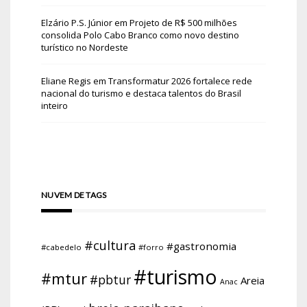
Elzário P.S. Júnior
em
Projeto de R$ 500 milhões
consolida Polo Cabo Branco como novo destino
turístico no Nordeste
Eliane Regis
em
Transformatur 2026 fortalece rede
nacional do turismo e destaca talentos do Brasil
inteiro
NUVEM DE TAGS
#cultura
#gastronomia
#cabedelo
#forro
#turismo
#mtur
#pbtur
Areia
Anac