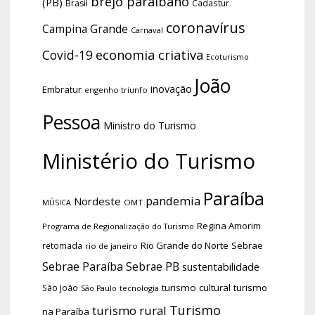
brejo paraibano
(PB)
Brasil
Cadastur
coronavírus
Campina Grande
Carnaval
economia criativa
Covid-19
Ecoturismo
João
inovação
Embratur
engenho triunfo
Pessoa
Ministro do Turismo
Ministério do Turismo
Paraíba
pandemia
Nordeste
OMT
MÚSICA
Regina Amorim
Programa de Regionalização do Turismo
Rio Grande do Norte
Sebrae
retomada
rio de janeiro
Sebrae Paraíba
Sebrae PB
sustentabilidade
turismo cultural
turismo
São João
tecnologia
São Paulo
Turismo
turismo rural
na Paraíba