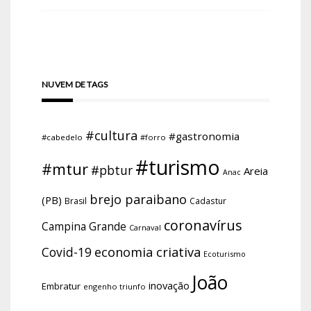
NUVEM DE TAGS
#cultura
#gastronomia
#cabedelo
#forro
#turismo
#mtur
#pbtur
Areia
Anac
brejo paraibano
(PB)
Brasil
Cadastur
coronavírus
Campina Grande
Carnaval
economia criativa
Covid-19
Ecoturismo
João
inovação
Embratur
engenho triunfo