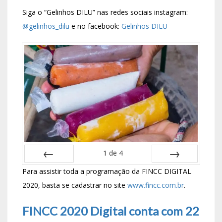
Siga o “Gelinhos DILU” nas redes sociais instagram:
@gelinhos_dilu
e no facebook:
Gelinhos DILU
1
de
4
ANTERIOR
PRÓXIMO
Para assistir toda a programação da FINCC DIGITAL
2020, basta se cadastrar no site
www.fincc.com.br
.
FINCC 2020 Digital conta com 22