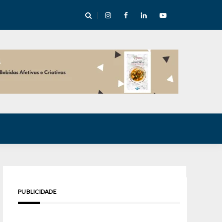
cha abre mentoria de storytelling com 10 vagas
PUBLICIDADE