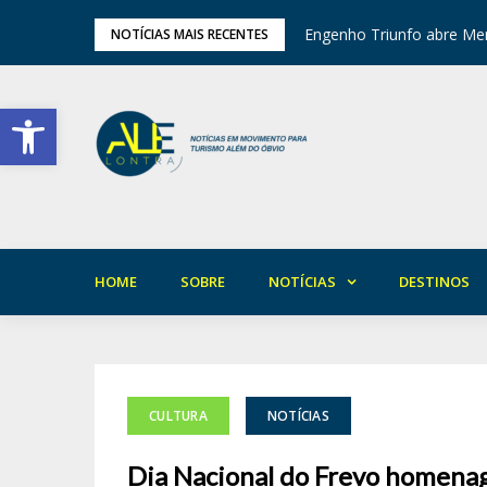
tival de Inverno das Serras
Engenho Triunfo abre Mem
NOTÍCIAS MAIS RECENTES
Barra de Ferramentas Aberta
HOME
SOBRE
NOTÍCIAS
DESTINOS
CULTURA
NOTÍCIAS
Dia Nacional do Frevo homenag