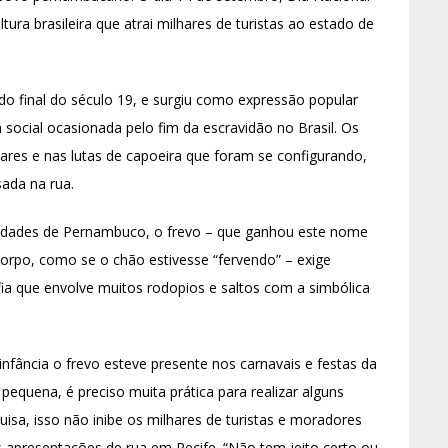
ltura brasileira que atrai milhares de turistas ao estado de
do final do século 19, e surgiu como expressão popular
social ocasionada pelo fim da escravidão no Brasil. Os
tares e nas lutas de capoeira que foram se configurando,
ada na rua.
cidades de Pernambuco, o frevo – que ganhou este nome
orpo, como se o chão estivesse “fervendo” – exige
ia que envolve muitos rodopios e saltos com a simbólica
infância o frevo esteve presente nos carnavais e festas da
equena, é preciso muita prática para realizar alguns
isa, isso não inibe os milhares de turistas e moradores
apresentações de rua em Recife. “Não tem jeito certo ou