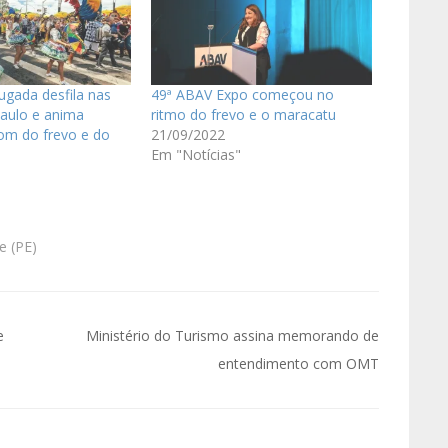
gada desfila nas
49ª ABAV Expo começou no
Paulo e anima
ritmo do frevo e o maracatu
om do frevo e do
21/09/2022
Em "Notícias"
e (PE)
e
Ministério do Turismo assina memorando de
entendimento com OMT