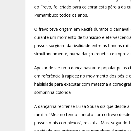
do Frevo, foi criado para celebrar esta pérola da cu
Pernambuco todos os anos.
O frevo teve origem em Recife durante o carnaval 
durante um momento de transição e efervescência 
passos surgiram da rivalidade entre as bandas mili
simultaneamente, numa dança frenética e improvis
Apesar de ser uma dança bastante popular pelas 
em referência à rapidez no movimento dos pés e c
habilidade para executar com maestria a coreograf
sombrinha colorida.
A dançarina recifense Luísa Sousa diz que desde a 
família. “Mesmo tendo contato com o frevo desde p
passos mais complexos”, ressalta. Mas, segundo Lu
da cidade que arriscam umas manobras durante as 