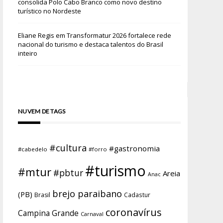
consolida Polo Cabo Branco como novo destino
turístico no Nordeste
Eliane Regis
em
Transformatur 2026 fortalece rede
nacional do turismo e destaca talentos do Brasil
inteiro
NUVEM DE TAGS
#cultura
#gastronomia
#cabedelo
#forro
#turismo
#mtur
#pbtur
Areia
Anac
brejo paraibano
(PB)
Brasil
Cadastur
coronavírus
Campina Grande
Carnaval