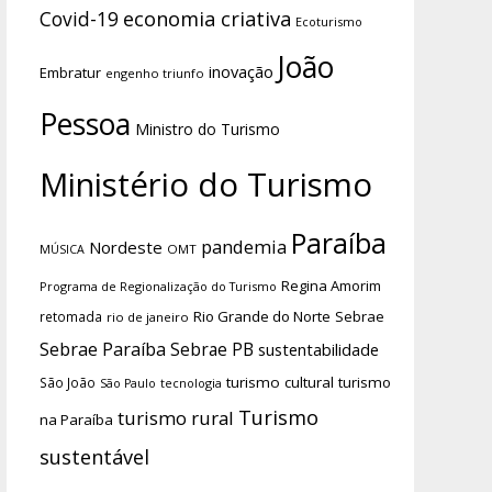
economia criativa
Covid-19
Ecoturismo
João
inovação
Embratur
engenho triunfo
Pessoa
Ministro do Turismo
Ministério do Turismo
Paraíba
pandemia
Nordeste
OMT
MÚSICA
Regina Amorim
Programa de Regionalização do Turismo
Rio Grande do Norte
Sebrae
retomada
rio de janeiro
Sebrae Paraíba
Sebrae PB
sustentabilidade
turismo cultural
turismo
São João
tecnologia
São Paulo
Turismo
turismo rural
na Paraíba
sustentável