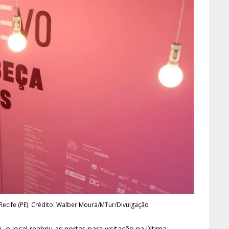
Recife (PE). Crédito: Walber Moura/MTur/Divulgação
 local reabriu as portas para visitação na última