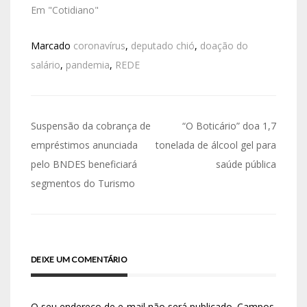
Em "Cotidiano"
Marcado
coronavírus
,
deputado chió
,
doação do
salário
,
pandemia
,
REDE
Suspensão da cobrança de
“O Boticário” doa 1,7
empréstimos anunciada
tonelada de álcool gel para
pelo BNDES beneficiará
saúde pública
segmentos do Turismo
DEIXE UM COMENTÁRIO
O seu endereço de e-mail não será publicado.
Campos