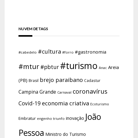
NUVEM DE TAGS
#cultura
#gastronomia
#cabedelo
#forro
#turismo
#mtur
#pbtur
Areia
Anac
brejo paraibano
(PB)
Brasil
Cadastur
coronavírus
Campina Grande
Carnaval
economia criativa
Covid-19
Ecoturismo
João
inovação
Embratur
engenho triunfo
Pessoa
Ministro do Turismo