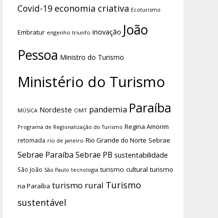
economia criativa
Covid-19
Ecoturismo
João
inovação
Embratur
engenho triunfo
Pessoa
Ministro do Turismo
Ministério do Turismo
Paraíba
pandemia
Nordeste
OMT
MÚSICA
Regina Amorim
Programa de Regionalização do Turismo
Rio Grande do Norte
Sebrae
retomada
rio de janeiro
Sebrae Paraíba
Sebrae PB
sustentabilidade
turismo cultural
turismo
São João
tecnologia
São Paulo
Turismo
turismo rural
na Paraíba
sustentável