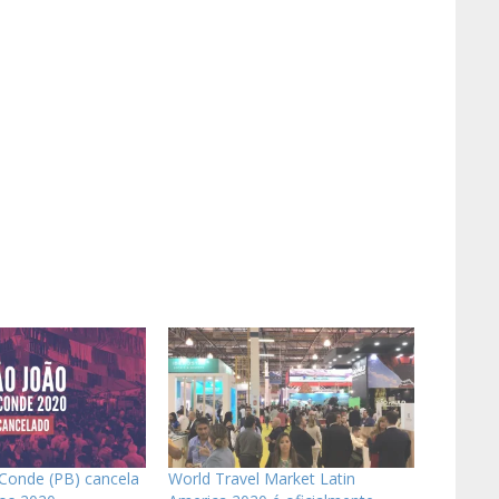
 Conde (PB) cancela
World Travel Market Latin