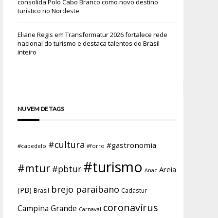
consolida Polo Cabo Branco como novo destino
turístico no Nordeste
Eliane Regis
em
Transformatur 2026 fortalece rede
nacional do turismo e destaca talentos do Brasil
inteiro
NUVEM DE TAGS
#cultura
#gastronomia
#cabedelo
#forro
#turismo
#mtur
#pbtur
Areia
Anac
brejo paraibano
(PB)
Brasil
Cadastur
coronavírus
Campina Grande
Carnaval