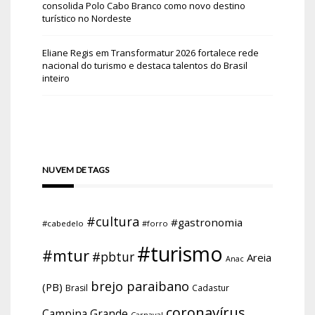
consolida Polo Cabo Branco como novo destino
turístico no Nordeste
Eliane Regis
em
Transformatur 2026 fortalece rede
nacional do turismo e destaca talentos do Brasil
inteiro
NUVEM DE TAGS
#cultura
#gastronomia
#cabedelo
#forro
#turismo
#mtur
#pbtur
Areia
Anac
brejo paraibano
(PB)
Brasil
Cadastur
coronavírus
Campina Grande
Carnaval