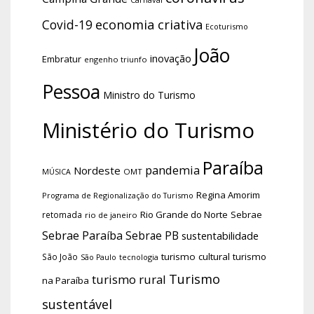
economia criativa
Covid-19
Ecoturismo
João
inovação
Embratur
engenho triunfo
Pessoa
Ministro do Turismo
Ministério do Turismo
Paraíba
pandemia
Nordeste
OMT
MÚSICA
Regina Amorim
Programa de Regionalização do Turismo
Rio Grande do Norte
Sebrae
retomada
rio de janeiro
Sebrae Paraíba
Sebrae PB
sustentabilidade
turismo cultural
turismo
São João
tecnologia
São Paulo
Turismo
turismo rural
na Paraíba
sustentável