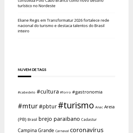
consolida Polo Cabo Branco como novo destino
turístico no Nordeste
Eliane Regis
em
Transformatur 2026 fortalece rede
nacional do turismo e destaca talentos do Brasil
inteiro
NUVEM DE TAGS
#cultura
#gastronomia
#cabedelo
#forro
#turismo
#mtur
#pbtur
Areia
Anac
brejo paraibano
(PB)
Brasil
Cadastur
coronavírus
Campina Grande
Carnaval