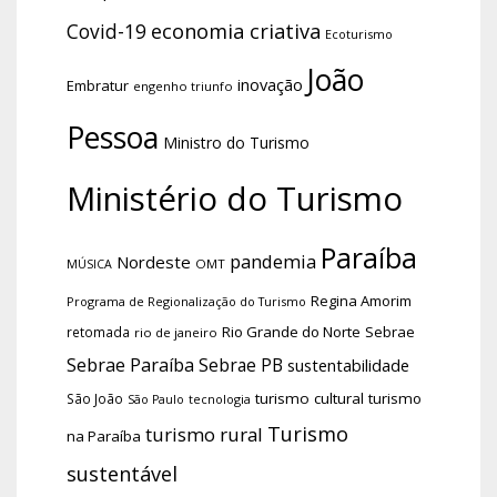
economia criativa
Covid-19
Ecoturismo
João
inovação
Embratur
engenho triunfo
Pessoa
Ministro do Turismo
Ministério do Turismo
Paraíba
pandemia
Nordeste
OMT
MÚSICA
Regina Amorim
Programa de Regionalização do Turismo
Rio Grande do Norte
Sebrae
retomada
rio de janeiro
Sebrae Paraíba
Sebrae PB
sustentabilidade
turismo cultural
turismo
São João
tecnologia
São Paulo
Turismo
turismo rural
na Paraíba
sustentável