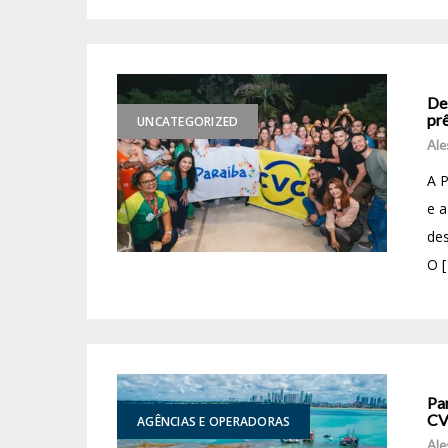
De
pr
UNCATEGORIZED
Ale
A P
e a
des
O [
Pa
CVC
AGÊNCIAS E OPERADORAS
Ale