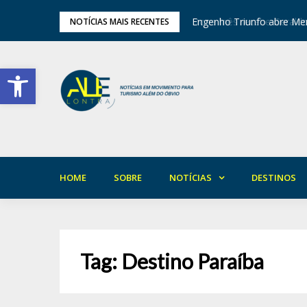
tival de Inverno das Serras
Engenho Triunfo abre Mem
NOTÍCIAS MAIS RECENTES
Barra de Ferramentas Aberta
HOME
SOBRE
NOTÍCIAS
DESTINOS
Tag:
Destino Paraíba