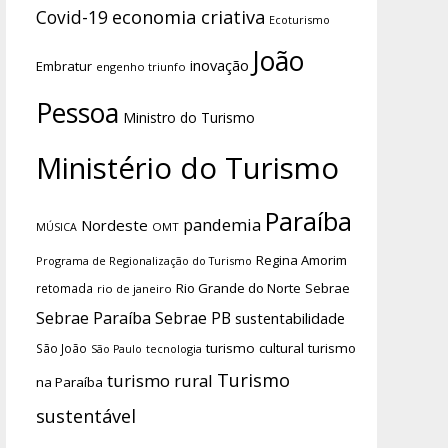
economia criativa
Covid-19
Ecoturismo
João
inovação
Embratur
engenho triunfo
Pessoa
Ministro do Turismo
Ministério do Turismo
Paraíba
pandemia
Nordeste
OMT
MÚSICA
Regina Amorim
Programa de Regionalização do Turismo
Rio Grande do Norte
Sebrae
retomada
rio de janeiro
Sebrae Paraíba
Sebrae PB
sustentabilidade
turismo cultural
turismo
São João
tecnologia
São Paulo
Turismo
turismo rural
na Paraíba
sustentável