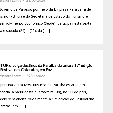
ssandra Lontra
-
22/05/2024
Governo da Paraíba, por meio da Empresa Paraibana de
ismo (PBTur) e da Secretaria de Estado do Turismo e
envolvimento Econômico (Setde), participa nesta sexta-
ra e sábado (24) e (25), da [ … ]
TUR divulga destinos da Paraíba durante a 17ª edição
Festival das Cataratas, em Foz
ssandra Lontra
-
29/11/2022
principais atrativos turísticos da Paraíba estarão em
dência, a partir desta quarta-feira (30), no Sul do país,
ndo será aberta oficialmente a 17ª edição do Festival das
aratas, em [ … ]