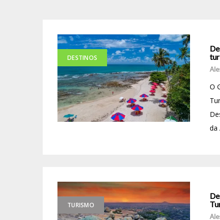
De
tu
DESTINOS
Ale
O 
Tur
Des
da 
Des
Tur
TURISMO
Ale