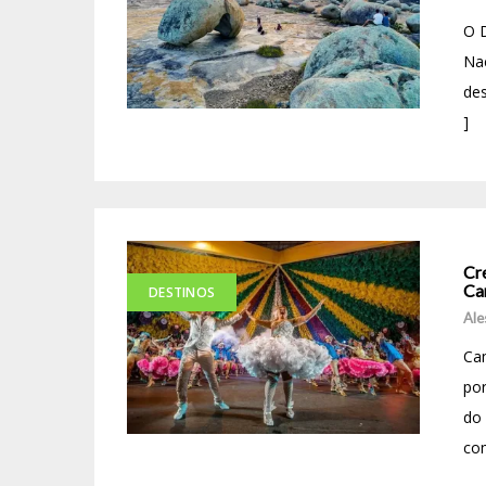
O D
Nac
des
]
Cr
Ca
DESTINOS
Ale
Ca
po
do 
com