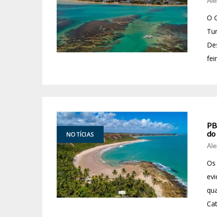
Ale
O 
Tur
Des
fei
PB
do 
NOTÍCIAS
Ale
Os 
evi
qua
Cat