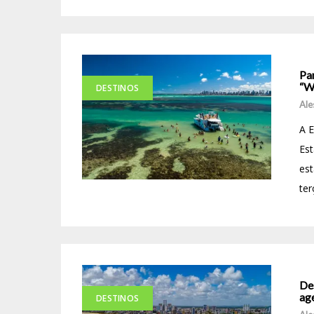
Pa
“W
DESTINOS
Ale
A E
Es
est
ter
Des
ag
DESTINOS