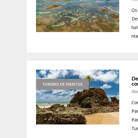
Os 
De
tur
rea
Des
co
TURISMO DE EVENTOS
Ale
Com
Pa
Par
Tur