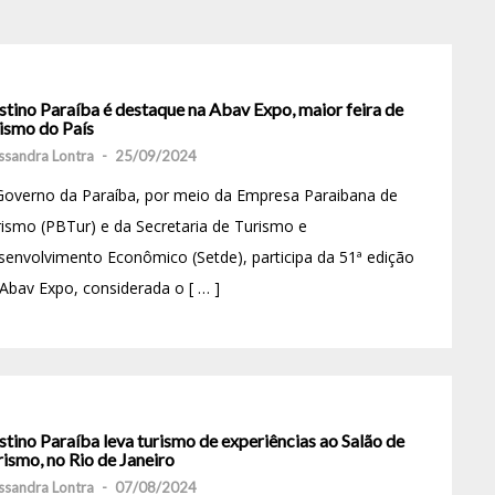
stino Paraíba é destaque na Abav Expo, maior feira de
rismo do País
ssandra Lontra
-
25/09/2024
Governo da Paraíba, por meio da Empresa Paraibana de
ismo (PBTur) e da Secretaria de Turismo e
envolvimento Econômico (Setde), participa da 51ª edição
Abav Expo, considerada o [ … ]
tino Paraíba leva turismo de experiências ao Salão de
ismo, no Rio de Janeiro
ssandra Lontra
-
07/08/2024