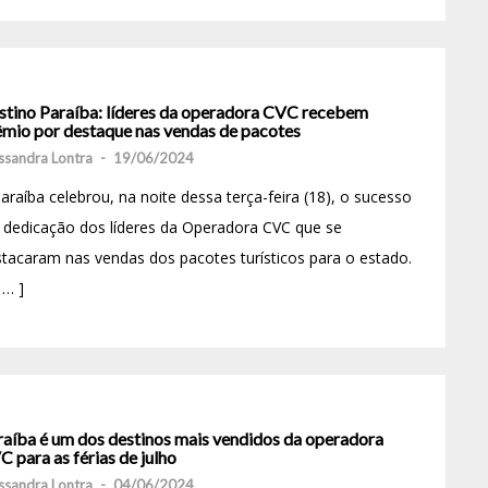
stino Paraíba: líderes da operadora CVC recebem
êmio por destaque nas vendas de pacotes
ssandra Lontra
-
19/06/2024
araíba celebrou, na noite dessa terça-feira (18), o sucesso
 dedicação dos líderes da Operadora CVC que se
tacaram nas vendas dos pacotes turísticos para o estado.
 … ]
raíba é um dos destinos mais vendidos da operadora
 para as férias de julho
ssandra Lontra
-
04/06/2024