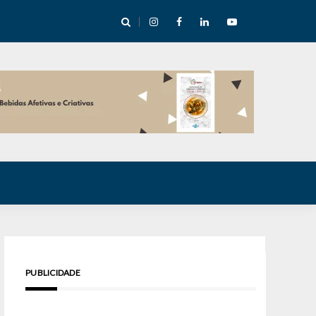
cha abre mentoria de storytelling com 10 vagas
PUBLICIDADE