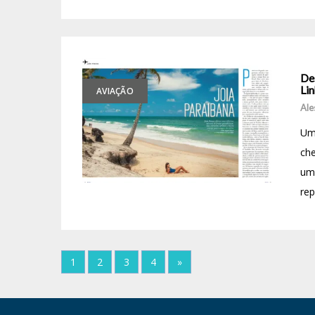
Des
Li
AVIAÇÃO
Ale
Uma
che
uma
rep
1
2
3
4
»