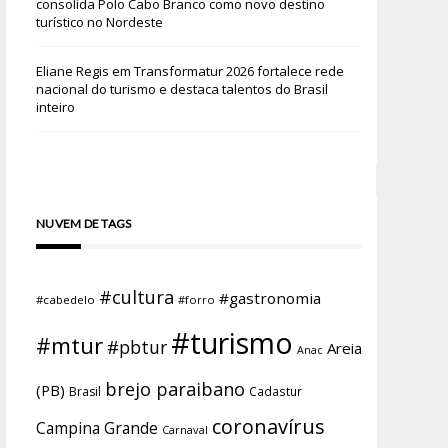
consolida Polo Cabo Branco como novo destino
turístico no Nordeste
Eliane Regis
em
Transformatur 2026 fortalece rede
nacional do turismo e destaca talentos do Brasil
inteiro
NUVEM DE TAGS
#cultura
#gastronomia
#cabedelo
#forro
#turismo
#mtur
#pbtur
Areia
Anac
brejo paraibano
(PB)
Brasil
Cadastur
coronavírus
Campina Grande
Carnaval