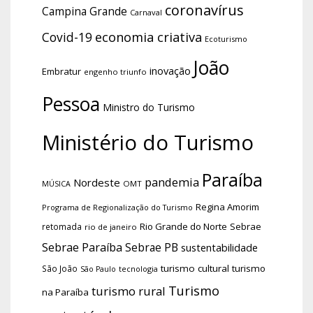
coronavírus
Campina Grande
Carnaval
economia criativa
Covid-19
Ecoturismo
João
inovação
Embratur
engenho triunfo
Pessoa
Ministro do Turismo
Ministério do Turismo
Paraíba
pandemia
Nordeste
OMT
MÚSICA
Regina Amorim
Programa de Regionalização do Turismo
Rio Grande do Norte
Sebrae
retomada
rio de janeiro
Sebrae Paraíba
Sebrae PB
sustentabilidade
turismo cultural
turismo
São João
tecnologia
São Paulo
Turismo
turismo rural
na Paraíba