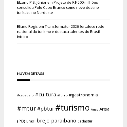
Elzário P.S. Júnior
em
Projeto de R$ 500 milhões
consolida Polo Cabo Branco como novo destino
turístico no Nordeste
Eliane Regis
em
Transformatur 2026 fortalece rede
nacional do turismo e destaca talentos do Brasil
inteiro
NUVEM DE TAGS
#cultura
#gastronomia
#cabedelo
#forro
#turismo
#mtur
#pbtur
Areia
Anac
brejo paraibano
(PB)
Brasil
Cadastur